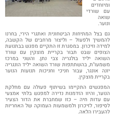
מיוחדים
ם שורדי
ואה
נוער.
ם בצל המתיחות הביטחונית ואתגרי הירי, בחרנו
המשיך ולפעול – וליצור מרחבים של הקשבה,
מידה וזיכרון. במסגרת זו התקיים מפגש בבתנועת
צופים שבט תבור בקריית מוצקין עם שורד
שואה יליד בולגריה צבי נתן. והשני במרכז
שמעו"ת, בהשתתפות שורד השואה יליד הונגריה
ונה אונגר, עבור חניכי וחניכות תנועות הנוער
קריית מוצקין.
מפגשים התקיימו בשיתוף פעולה עם מחלקת
נוער, והיוו הזדמנות נדירה למפגש בלתי אמצעי
ם עדות חיה – כזו שמחברת את הדור הצעיר
סיפור, לזיכרון ולמשמעות העמוקה של האחריות
העבירו הלאה.