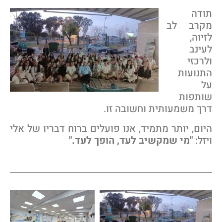
ודה
קרב לב
זיוה,
עינב
לרכזי
תנועות
ל
ותפות
רך משמעותית וחשובה זו.
יום, יותר מתמיד, אנו פועלים ברוח דבריו של
אלי
יזל
:
"מי שמקשיב לעד, הופך לעד."