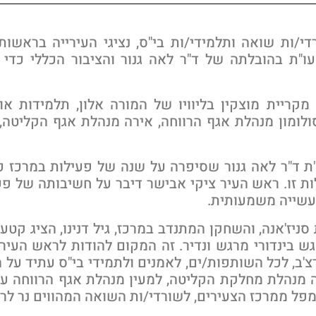
ות שואה ותלמידי/ות בי"ס, נציגי העירייה בראשות
"ת בהובלתה של ד"ר לאה גנור והציבור הכללי כדי 
קריית מוצקין בליוויו של המורה אלון, תלמידות או
 סולומון מנהלת אגף הרווחה, אירה מנהלת אגף הקליטה, 
 ד"ר לאה גנור שסיפרה על שנה של פעילות במרכז 
ת זו. ראש העיר ציקי אבישר דיבר על חשיבותה של פע
 עשייה משמעותית.
יז'אנה, והשחקן המתנדב במרכז, גיל דנינו, הציג קטע 
ש בינדורי מרגש ונדיר. זה המקום להודות לראש העיר 
ורצ'ב, לכל השותפות/ים, לאמנים ולתמידי בי"ס עתיד על
ה מנהלת מחלקת הקליטה, למעין מנהלת אגף הרווחה על
מפל ממרכז הצעירים,
לשורדי/ות השואה המהווים נר לרגל