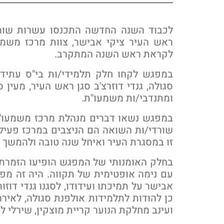
לכבוד השנה החדשה התכנסו עשרות שורדי/
ראש העיר ציקי אבישר, צוות מרכז משמעו
לקראת ראש השנה המתקרב.
במפגש לקחו חלק תלמידי/ות בי"ס עתיד מ
סגולה, גנדי דוזרצ'ב סגן ראש העיר, מעין
ומתנדבי/ות משמעו"ת.
במפגש נשאו דברים מנהלת מרכז משמעו"ת
שורדי/ות השואה הם הניצבים במרכז פעילו
זו במסגרת העיר ואיחל שנה טובה ולהמשך
בחלק האומנותי של המפגש הופיעו הזמרת סנ
עם נימה אופטימית של תקווה. היה זה מפג
אבישר על תמיכתו ועידודו, לסגנו גנדי דוז
כן להודות לתלמידות אולפנת סגולה, לאיר
ועינב
מחלקת הנוער קריית מוצקין
,
שירלי ל