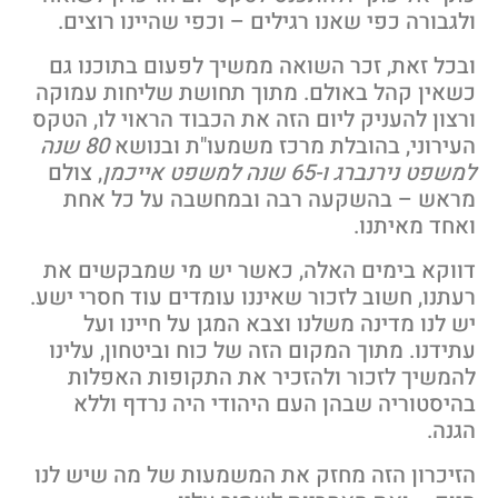
לגבורה כפי שאנו רגילים – וכפי שהיינו רוצים.
בכל זאת, זכר השואה ממשיך לפעום בתוכנו גם
שאין קהל באולם. מתוך תחושת שליחות עמוקה
רצון להעניק ליום הזה את הכבוד הראוי לו, הטקס
עירוני, בהובלת מרכז משמעו"ת ובנושא
80 שנה
משפט נירנברג ו-65 שנה למשפט אייכמן
, צולם
ראש – בהשקעה רבה ובמחשבה על כל אחת
אחד מאיתנו.
ווקא בימים האלה, כאשר יש מי שמבקשים את
עתנו, חשוב לזכור שאיננו עומדים עוד חסרי ישע.
ש לנו מדינה משלנו וצבא המגן על חיינו ועל
תידנו. מתוך המקום הזה של כוח וביטחון, עלינו
המשיך לזכור ולהזכיר את התקופות האפלות
היסטוריה שבהן העם היהודי היה נרדף וללא
גנה.
זיכרון הזה מחזק את המשמעות של מה שיש לנו