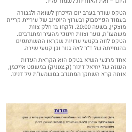
יום – ואת האחריות לשמור עליו.
טקס שודר בערב יום הזיכרון לשואה ולגבורה
עמוד הפייסבוק ובערוץ היוטיוב של עיריית קריית
מוצקין, בשעה 20:00. ולקחו בו חלק צוות
שמעו"ת, נוער וצוות חינוכי מהעיר ומתנדבים.
טקס לווה בקטעי עדויות שקראו המשתתפים
הנחייתה של ד"ר לאה גנור וכן קטעי שירה.
חד מרגעי השיא בטקס הוא הקראת העדות
גנוזה של יחיאל דינור (ק.צטניק) במשפט אייכמן,
ותה קרא השחקן המתנדב במשמעו"ת גיל דנינו.