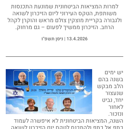
למרות המציאות הביטחונית שמונעת התכנסות
משותפת, הטקס העירוני ליום הזיכרון לשואה
ולגבורה בקריית מוצקין צולם מראש והוקרן לקהל
הרחב. הזיכרון ממשיך לפעום – גם מרחוק.
13.4.2026 | ניסן תשפ"ו
ש ימים
שנה בהם
לב מבקש
נעצור
חד, נביט
אחור
נזכור.
שנה, המציאות הביטחונית לא איפשרה לעמוד
תף אל כתף ולהתכנס לטקס יום הזיכרון לשואה