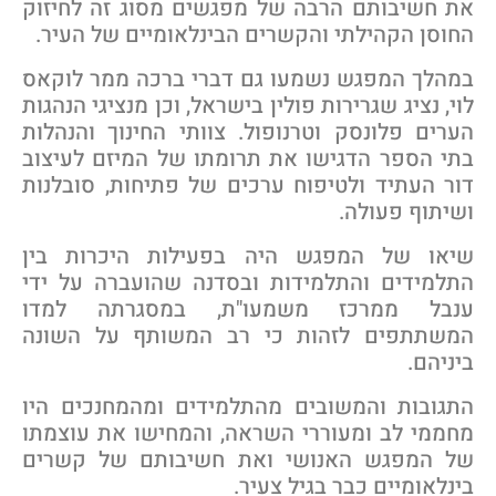
ת חשיבותם הרבה של מפגשים מסוג זה לחיזוק
חוסן הקהילתי והקשרים הבינלאומיים של העיר.
מהלך המפגש נשמעו גם דברי ברכה ממר לוקאס
וי, נציג שגרירות פולין בישראל, וכן מנציגי הנהגות
ערים פלונסק וטרנופול. צוותי החינוך והנהלות
תי הספר הדגישו את תרומתו של המיזם לעיצוב
ור העתיד ולטיפוח ערכים של פתיחות, סובלנות
שיתוף פעולה.
יאו של המפגש היה בפעילות היכרות בין
תלמידים והתלמידות ובסדנה שהועברה על ידי
נבל ממרכז משמעו"ת, במסגרתה למדו
משתתפים לזהות כי רב המשותף על השונה
יניהם.
תגובות והמשובים מהתלמידים ומהמחנכים היו
חממי לב ומעוררי השראה, והמחישו את עוצמתו
ל המפגש האנושי ואת חשיבותם של קשרים
ינלאומיים כבר בגיל צעיר.