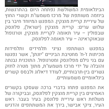
בינלאומית המשולשת נפתחה היום בהתרגשות,
יוזמה משותפת של מרכז משמעו"ת וקשרי החוץ
ל עיריית קריית מוצקין. המפגש המיוחד חיבר בין
לוש ערים: קריית מוצקין (ישראל), פלונסק
בפולין – עיר תאומה לקריית מוצקין, וטרנופול
באוקראינה – עיר תאומה לפלונסק.
מפגש השתתפו נציגי תלמידים ותלמידות
כיתות ז'-ח' מחטיבת הביניים "יונתן", אשר נפגשו
ם בני גילם מפלונסק ומטרנופול. התוכנית נבנתה
הובלה על ידי מרכז משמעו"ת, מתוך מטרה לחזק
שרים בין-תרבותיים, לעודד דיאלוג ולבסס קשרים
ינלאומיים משמעותיים.
ת המפגש פתחו בדברי ברכה שעסקו בקשרים
אמיצים בין קריית מוצקין לפלונסק, ובביקורה של
שלחת ראש עיריית פלונסק בעיר בעבר. ראש
עיר, ציקי אבישר, בירך את המשתתפים והדגיש