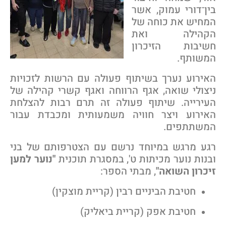
ין־דורי עמוק, אשר
מחיש את כוחה של
קהילה ואת
שיבות הזיכרון
משותף.
אירוע נערך בשיתוף פעולה עם הרשות לזכויות
יצולי שואה, אגף הרווחה ואגף קשרי קהילה של
עירייה. שיתוף פעולה זה תרם רבות להצלחת
אירוע ויצר חוויה משמעותית ומכבדת עבור
משתתפים.
גע מרגש במיוחד נרשם עם הצטרפותם של בני
בנות נוער מכיתות ט', במסגרת תוכנית
"נוער למען
יכרון השואה"
, מבתי הספר:
חטיבת הביניים רבין (קריית מוצקין)
חטיבת אפק (קריית ביאליק)