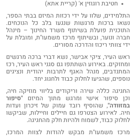
חטיבת רוגוזין א' (קריית אתא)
תלמידים, שלוו על ידי רכזות המיזם בבתי הספר,
שאו ברכות מרגשות שנגעו בלב כל הנוכחים.
תוכנית פועלת בשיתוף משרד החינוך – מינהל
ברה ונוער, ובשיתוף מרכז משמעו"ת, ומובלת על
די צוותי ריכוז והדרכה מסורים.
אש העיר, ציקי אבישר, נשא דברי ברכה מרגשים
מחזקים. באירוע השתתפו גם סגני ראש העיר, רכז
מתנדבים, מנהל האגף לתרבות יהודית ונציגים
וספים, שהגיעו לחלוק כבוד ולחגוג יחד.
חגיגה כללה שירה וריקודים בליווי מוזיקה חיה,
כן סיפור אישי ומרגש מתוך המיזם
"סיפור
מזוודה"
, שהוסיף רובד עמוק של זיכרון ועדות
יה. לאירוע הצטרפו גם חיילים וחיילות, שביקשו
חלוק כבוד, לשמוח ולהיות חלק מהחגיגה.
רכז משמעו"ת מבקש להודות לצוות המרכז,