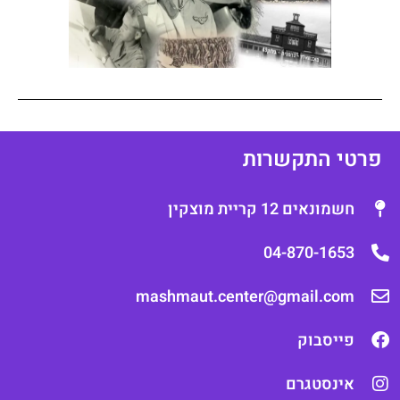
רטי התקשרות
חשמונאים 12 קריית מוצקין
04-870-1653
mashmaut.center@gmail.com
פייסבוק
אינסטגרם