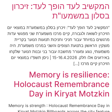
מקשיב לעד הופך לעד: זיכרון
סלון במשמעו"ת
מקשיב לעד הופך לעד": זיכרון בסלון במשמעו"ת במוצאי יום
יכרון לשואה ולגבורה, קיים מרכז משמעו"ת שני מפגשי עדות
גשים במיוחד עבור חניכי וחניכות תנועות הנוער בקריית
צקין: הראשון בתנועת הצופים והשני במרכז משמעו"ת. היה
מעותי, נוגע ומעורר מחשבה עבור בני ובנות הנוער שלקחו
באירועים אלו חלק. 15-16.4.2026 | ניסן תשפ"ו במוצאי יום
יכרון קיים מרכז […]
Memory is resilience
Holocaust Remembranc
Day in Kiryat Motzki
Memory is strength : Holocaust Remembrance Day 
Kiryat Motzkin Billboards across the city featu