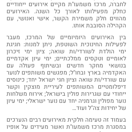
חברה, מרכז משמעו"ת מקיים אירועים ייחודיים
חלק מפעילותו לאורך כל השנה. האירועים
הווים חלק משמירת הקשר, אישי ואנושי, עם
קהילה הסובבת אותו.
ין האירועים היומיומיים של המרכז, מעבר
פעילות החינוכית השוטפת, ניתן למנות: חגיגת
מי הולדת לשורדי/ות שואה; ציון ימי זיכרון
אומיים וטקסים ממלכתיים; ימי עיון אקדמיים
נושאי מחקר חדשים ובשיתוף פעולה עם
אקדמיה בארץ ובחו"ל; מפגשים משותפים לנוער
ם שורדי/ות שואה וציון חגי ישראל יחד; כינוסים
יפלומטיים המשותפים לעיריית מוצקין וקשר
יחודי עם שגרירות פולין בישראל; אירוח משלחות
וער מפולין וגרמניה יחד עם נוער ישראלי; ימי עיון
ל יחידות צה"ל ועוד…
עמוד זה טעימה חלקית מאירועים רבים הנערכים
מסגרת מרכז משמעו"ת ואשר מעידים על אופיו