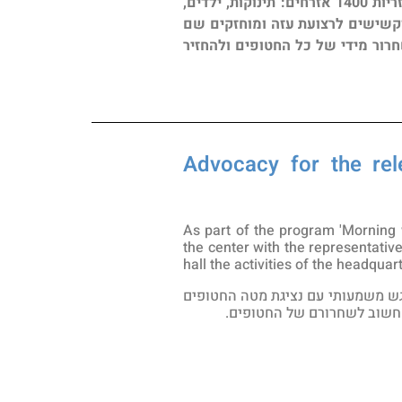
ב-7 באוקטובר 2023, אלפי מחבלים של ארגון הטרור חמא"ס-דאע"ש תקפו את ישראל ורצחו באכזריות 1400 אזרחים: תינוקות, ילדים,
תינוקות, ילדים, נשים וקשישים לרצועת עזה ומוחזקים שם
רור מידי של כל החטופים ולהחזיר
במרכז משמעו"ת | Advocacy for the release of the
As part of the program 'Morning 
the center with the representativ
hall the activities of the headquar
פגש משמעותי עם נציגת מטה החטופים
החשוב לשחרורם של החטופים.