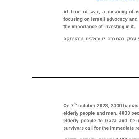
At time of war, a meaningful e
focusing on Israeli advocacy and 
the importance of investing in it.
 שעסק בהסברה ישראלית ובהעמקה
th
On 7
october 2023, 3000 hamasIsi
elderly people and men.
4000 peo
elderly people to Gaza and bein
survivors call for the immediate