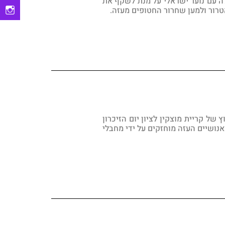
ף פעולה עם נוער ישראלי על מנת לשקף את
רור ולמען שחרור החטופים מעזה.
של קריית מוצקין לציון יום הזיכרון
חטופים/ות שנמצאים בתנאים תת אנושיים העזה מוחזקים על ידי מחבלי