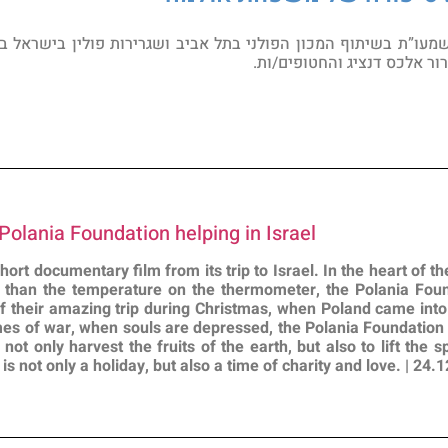
מעו”ת בשיתוף המכון הפולני בתל אביב ושגרירות פולין בישראל 
ור אלכס דנציג והחטופים/ות.
 Polania Foundation helping in Israel
ort documentary film from its trip to Israel. In the heart of t
 than the temperature on the thermometer, the Polania Foun
 of their amazing trip during Christmas, when Poland came into c
 times of war, when souls are depressed, the Polania Foundatio
not only harvest the fruits of the earth, but also to lift the s
is not only a holiday, but also a time of charity and love. |
24.1