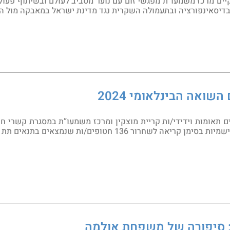
ה-7 באוקטובר מקיים מרכז משמעו”ת מפגשי זום עם נוער מסביב לעולם ובשיתו
דיסאינפורציה ובתעמולה השקרית נגד מדינת ישראל במאבקה מול הט
השואה הבינלאומי 2024
 תאומות וידידי/ות קריית מוצקין ומרכז משמעו”ת במסגרת קשרי חוץ 
הבינלאומי לשואה ובמאבק האנטישמיות בסימן קריאה לשחרור 136 
: סיפורה של משפחת אולמה