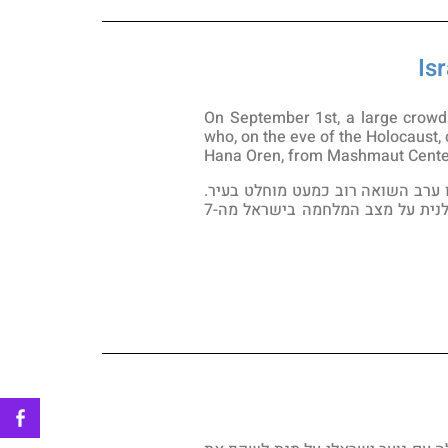
On September 1st, a large crowd
who, on the eve of the Holocaust, 
Hana Oren, from Mashmaut Center, 
ו ערב השואה רוב כמעט מוחלט בעיר.
במסגרת האירוע קיים מרכז משמעו"ת בהובלתה של ד"ר לאה גנור וחנה אורן שיח הסברה בשפה הפולנית על מצב המלחמה בישראל מה-7