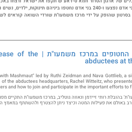
נשים, קשישים וגברים. 4000 בני אדם נפצעו ו-240 בני אדם נחטפו ביניהם 
 בסרטון שהופק על ידי מרכז משמעו"ת שורדי השואה קוראים לשח
הסברה למען שחרור החטופים 
abductees at t
with Mashmaut" led by Ruthi Zeidman and Nava Gottlieb, a si
e of the abductees headquarters, Rachel Witteitz, who presente
ters and how to join and participate in the important efforts to
"ת' בהובלת רותי זיידמן ונאווה גוטליב, במרכז משמעו"ת התקיים מ
הרב באולם את פעילות המטה וכיצד ניתן להצטרף ולהשתתף במאמץ 