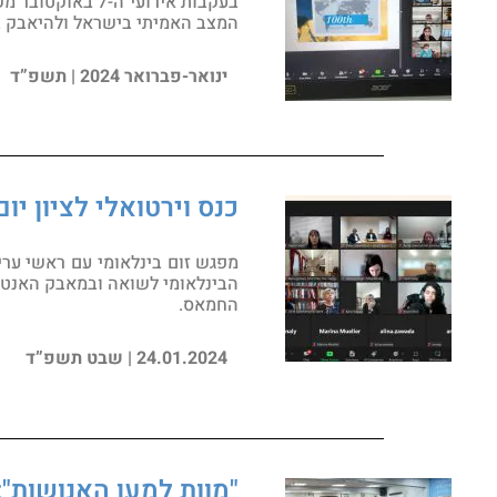
בעקבות אירועי 
המצב האמיתי בישראל ולהיאבק ב
ינואר-פברואר 2024 | תשפ”ד
כנס וירטואלי לציון יום 
מפגש זום בינלאומי עם ראשי ערים
החמאס.
24.01.2024 | שבט תשפ”ד
"מוות למען האנושות"